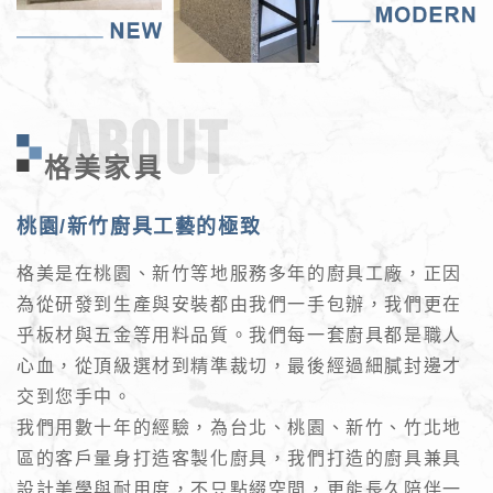
ABOUT
格美家具
桃園/新竹廚具工藝的極致
格美是在桃園、新竹等地服務多年的廚具工廠，正因
為從研發到生產與安裝都由我們一手包辦，我們更在
乎板材與五金等用料品質。我們每一套廚具都是職人
心血，從頂級選材到精準裁切，最後經過細膩封邊才
交到您手中。
我們用數十年的經驗，為台北、桃園、新竹、竹北地
區的客戶量身打造客製化廚具，我們打造的廚具兼具
設計美學與耐用度，不只點綴空間，更能長久陪伴一