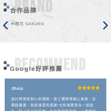
BRAND
合作品牌
Recommend
Google好評推薦
Jhou
設計師很有耐心和禮貌，施工團隊很細心負責，且
價錢優惠，我很滿意和感謝!也有推薦朋友一起施