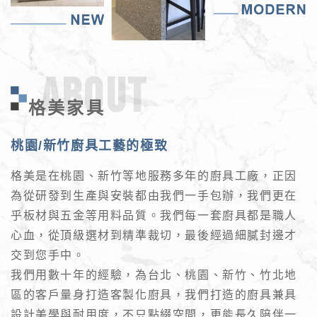
ABOUT
格美家具
桃園/新竹廚具工藝的極致
格美是在桃園、新竹等地服務多年的廚具工廠，正因
為從研發到生產與安裝都由我們一手包辦，我們更在
乎板材與五金等用料品質。我們每一套廚具都是職人
心血，從頂級選材到精準裁切，最後經過細膩封邊才
交到您手中。
我們用數十年的經驗，為台北、桃園、新竹、竹北地
區的客戶量身打造客製化廚具，我們打造的廚具兼具
設計美學與耐用度，不只點綴空間，更能長久陪伴一