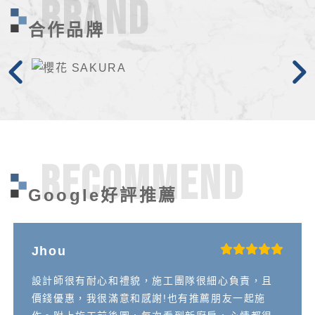
BRAND
合作品牌
Recommend
Google好評推薦
Jhou
設計師很有耐心和禮貌，施工團隊很細心負責，且
價錢優惠，我很滿意和感謝!也有推薦朋友一起施