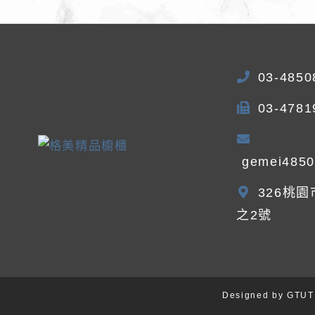
03-4850
03-4781
gemei485
326桃
之2號
Designed by
GTUT