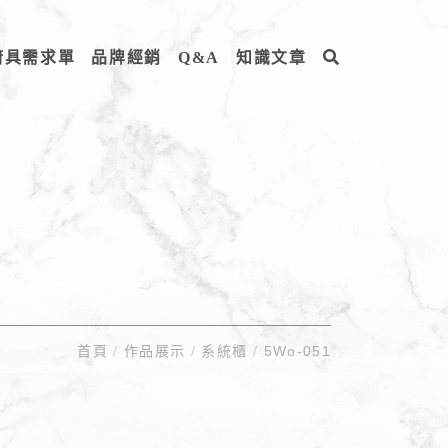
廚具需求單
品牌經銷
Q&A
知識文章
首頁
/
作品展示
/
系統櫃
/
5Wo-051