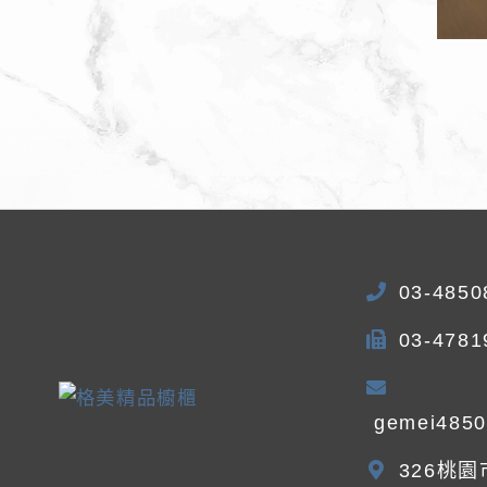
03-4850
03-4781
gemei485
326桃