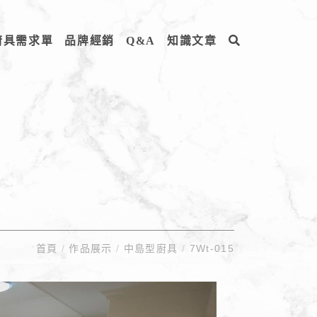
廚具需求單
品牌經銷
Q&A
知識文章
首頁
/
作品展示
/
中島型廚具
/
7Wt-015