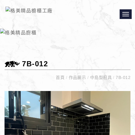
7B-012
首頁
/
作品展示
/
中島型廚具
/
7B-012